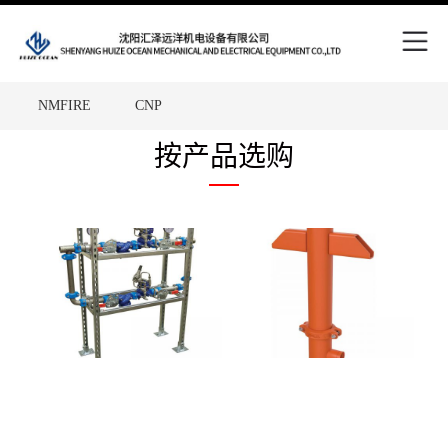
Skip
to
content
NMFIRE
CNP
Site
中国五矿
WPT
FAM
按产品选购
Overlay
SCHNEIDER
RENOLD
HEYDAY
TKD
Victaulic
Putzmeiste
MHA ZENTGRAF
ALFAGOMMA
Metso