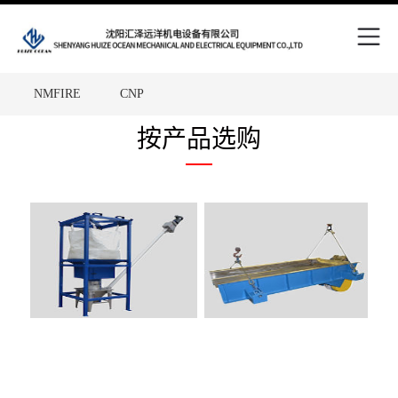
Skip
to
content
NMFIRE
CNP
Site
中国五矿
WPT
FAM
按产品选购
Overlay
SCHNEIDER
RENOLD
HEYDAY
TKD
Victaulic
Putzmeiste
MHA ZENTGRAF
ALFAGOMMA
Metso