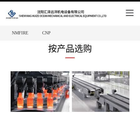
Skip
to
content
NMFIRE
CNP
Site
中国五矿
WPT
FAM
按产品选购
Overlay
SCHNEIDER
RENOLD
HEYDAY
TKD
Victaulic
Putzmeiste
MHA ZENTGRAF
ALFAGOMMA
Metso