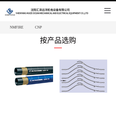
Skip
to
content
NMFIRE
CNP
Site
中国五矿
WPT
FAM
按产品选购
Overlay
SCHNEIDER
RENOLD
HEYDAY
TKD
Victaulic
Putzmeiste
MHA ZENTGRAF
ALFAGOMMA
Metso