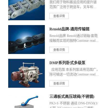
我们用于物料搬运应用的提升链
范围广泛用于跨运车，叉车和主
要土Continue reading提升链
查看详情
Renold品牌-通用传输链
Renold品牌 Renold通过销轴/套筒
接触而实现的独特Continue readin
gRenold品牌-通用传输链
查看详情
DMP系列卧式多级泵
应用范围 本系列泵适用范围广，
除可输送一切流动Continue readin
gDMP系列卧式多级泵
查看详情
三通板式高压球阀(不锈钢)
PK3-S 不锈钢 通径:DN6-DN50(1/