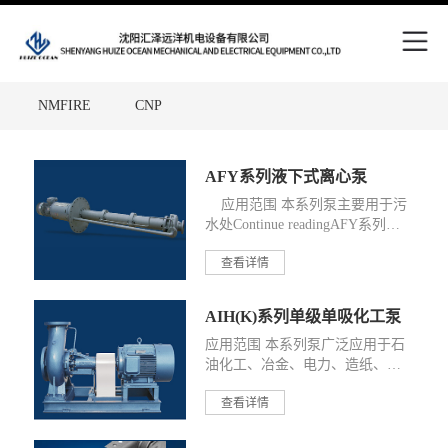
Skip
to
content
NMFIRE
CNP
Site
中国五矿
WPT
FAM
Overlay
AFY系列液下式离心泵
SCHNEIDER
RENOLD
应用范围 本系列泵主要用于污
水处Continue readingAFY系列液
HEYDAY
TKD
下式离心泵
查看详情
Victaulic
Putzmeiste
MHA ZENTGRAF
AIH(K)系列单级单吸化工泵
应用范围 本系列泵广泛应用于石
ALFAGOMMA
Metso
油化工、冶金、电力、造纸、食
品Continue readingAIH(K)系列单
查看详情
级单吸化工泵