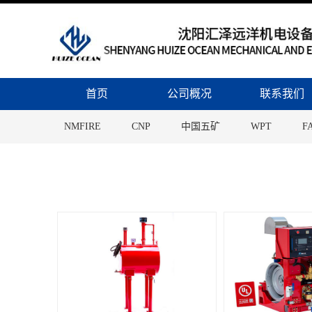
Skip
to
content
首页
公司概况
联系我们
NMFIRE
CNP
中国五矿
WPT
F
Site
HEYDAY
TKD
Victaulic
Putzmeiste
Overlay
Metso