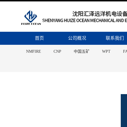
Skip
to
content
首页
公司概况
联系我们
NMFIRE
CNP
中国五矿
WPT
F
HEYDAY
TKD
Victaulic
Putzmeiste
Metso
Site
Overlay